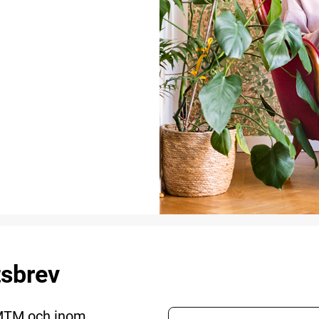
tsbrev
 MTM och inom
E-postadress nyhetsbr