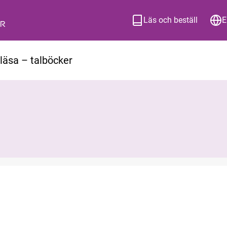
Läs och beställ
E
t läsa – talböcker
ion om hur du beställer