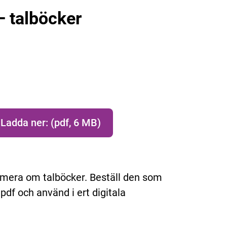
 – talböcker
Ladda ner: (pdf, 6 MB)
exemplar av Affisch, Hitta ditt sätt att läsa – talböcker
formera om talböcker. Beställ den som
 pdf och använd i ert digitala