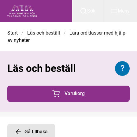
Gå till huvudinnehåll
Sök
Meny
Start
/
Läs och beställ
/
Lära ordklasser med hjälp
av nyheter
Läs och beställ
?
Inform
Varukorg
0 Produkter i varukorgen
Gå tillbaka