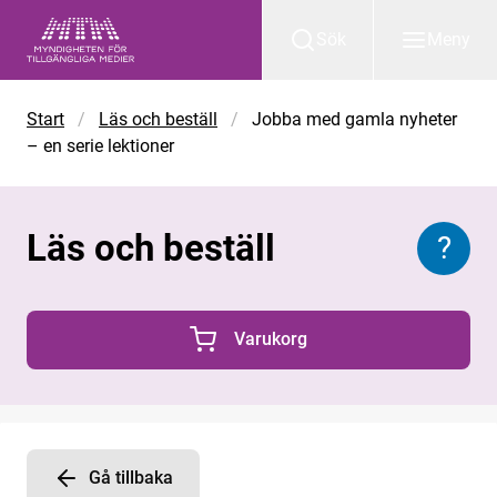
Gå till huvudinnehåll
Sök
Meny
Start
/
Läs och beställ
/
Jobba med gamla nyheter
– en serie lektioner
Läs och beställ
?
Inform
Varukorg
0 Produkter i varukorgen
Gå tillbaka