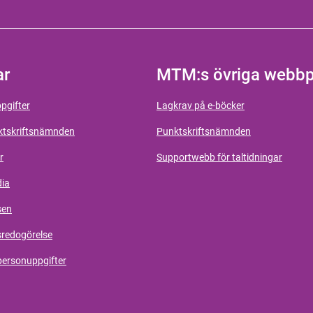
ar
MTM:s övriga webbp
pgifter
Lagkrav på e-böcker
ktskriftsnämnden
Punktskriftsnämnden
r
Supportwebb för taltidningar
dia
sen
sredogörelse
personuppgifter