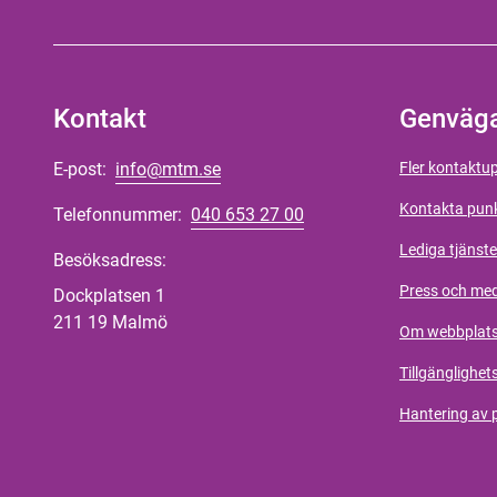
Kontakt
Genväg
E-post:
info@mtm.se
Fler kontaktup
Kontakta pun
Telefonnummer:
040 653 27 00
Lediga tjänste
Besöksadress:
Press och me
Dockplatsen 1
211 19 Malmö
Om webbplat
Tillgänglighet
Hantering av 