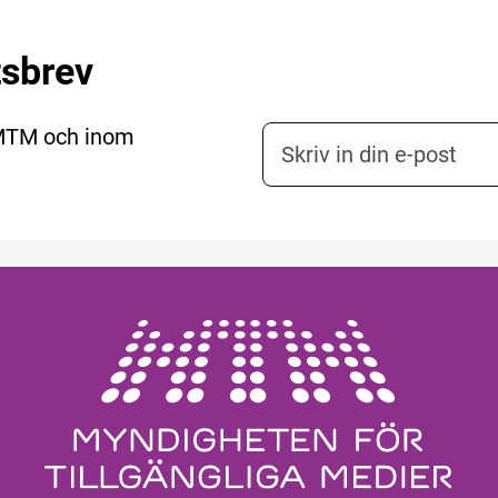
tsbrev
 MTM och inom
E-postadress nyhetsbr