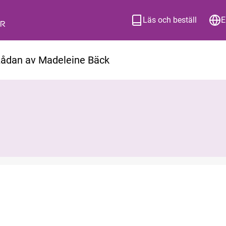
Läs och beställ
E
 Lådan av Madeleine Bäck
ion om hur du beställer