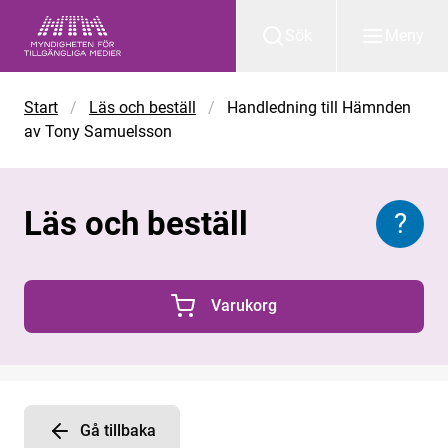
Gå till huvudinnehåll
Sök
Meny
Start
/
Läs och beställ
/
Handledning till Hämnden
av Tony Samuelsson
Läs och beställ
?
Inform
Varukorg
0 Produkter i varukorgen
Gå tillbaka