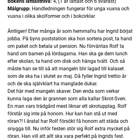
Bokens lättlästnivå:
4, (1 är lättast och 6 svårast)
Målgrupp:
Handledningen fungerar för unga vuxna och
vuxna i olika skolformer och i bokcirklar
Äntligen! Efter många år som hemmafru har Ingrid börjat
jobba. På byns poststation ska hon sortera post, ta hand
om paket och betala ut pension. Nu förväntas Rolf ta
hand om barnen på lördagarna. Han ska ge dem lunch
efter skolan, ta hand om disk och hänga tvätt. Och så
måste han se till så att mangeln blir lagad till kalaset
som de ska ha i slutet av maj. Då fyller Ingrid trettio år
och de ska självklart ha manglade dukar.
Det här med mangeln skaver. Den enda som verkar
kunna laga den är grannen som alla kallar Skrot-Sven.
En man vars trädgård mest liknar ett skrotupplag. Rolf
förstår sig inte på honom. Hur kan han stå ut med
röran?! I åratal har Rolf försökt få honom att städa och
snygga till. Nu inför festen stör sig Rolf extra mycket på
röran. Han vill att allt ska vara perfekt på Ingrids fest.