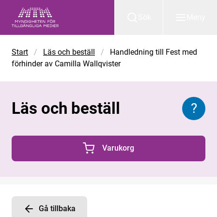
Gå till huvudinnehåll
Sök
Meny
Start
/
Läs och beställ
/
Handledning till Fest med
förhinder av Camilla Wallqvister
Läs och beställ
?
Inform
Varukorg
0 Produkter i varukorgen
Gå tillbaka