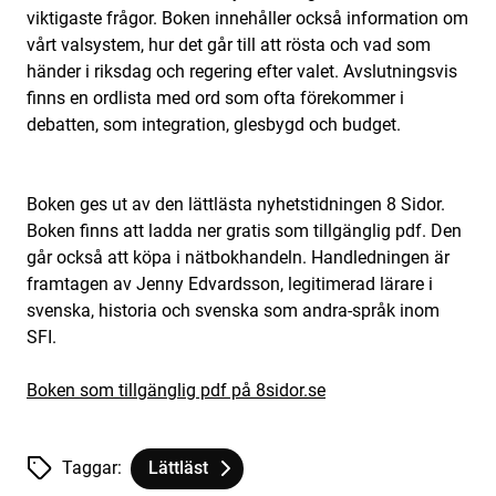
viktigaste frågor. Boken innehåller också information om
vårt valsystem, hur det går till att rösta och vad som
händer i riksdag och regering efter valet. Avslutningsvis
finns en ordlista med ord som ofta förekommer i
debatten, som integration, glesbygd och budget.
Boken ges ut av den lättlästa nyhetstidningen 8 Sidor.
Boken finns att ladda ner gratis som tillgänglig pdf. Den
går också att köpa i nätbokhandeln. Handledningen är
framtagen av Jenny Edvardsson, legitimerad lärare i
svenska, historia och svenska som andra-språk inom
SFI.
Boken som tillgänglig pdf på 8sidor.se
Taggar:
Lättläst
Tagg
tillhör
Handledning till Dags att rösta – Valskola 2