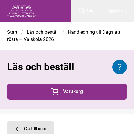
Gå till huvudinnehåll
Sök
Meny
Start
/
Läs och beställ
/
Handledning till Dags att
rösta – Valskola 2026
Läs och beställ
?
Inform
Varukorg
0 Produkter i varukorgen
Gå tillbaka