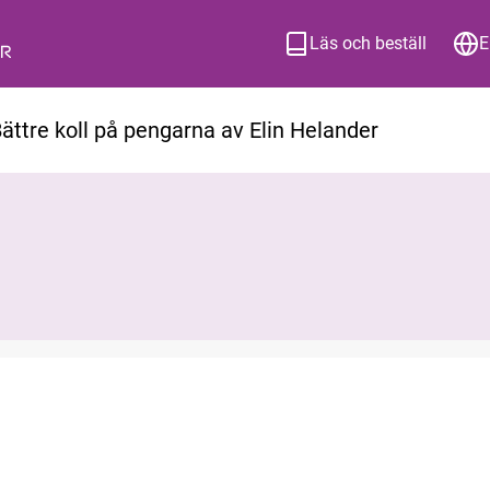
Läs och beställ
E
Bättre koll på pengarna av Elin Helander
ion om hur du beställer