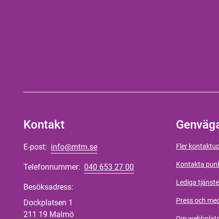
Kontakt
Genväg
E-post:
info@mtm.se
Fler kontaktup
Kontakta pun
Telefonnummer:
040 653 27 00
Lediga tjänste
Besöksadress:
Press och me
Dockplatsen 1
211 19 Malmö
Om webbplat