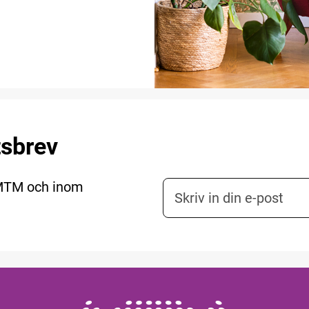
tsbrev
 MTM och inom
E-postadress nyhetsbr