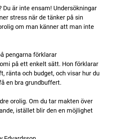
r? Du är inte ensam! Undersökningar
er stress när de tänker på sin
i orolig om man känner att man inte
 på pengarna förklarar
mi på ett enkelt sätt. Hon förklarar
, ränta och budget, och visar hur du
få en bra grundbuffert.
re orolig. Om du tar makten över
nde, istället blir den en möjlighet
y Edvardsson.