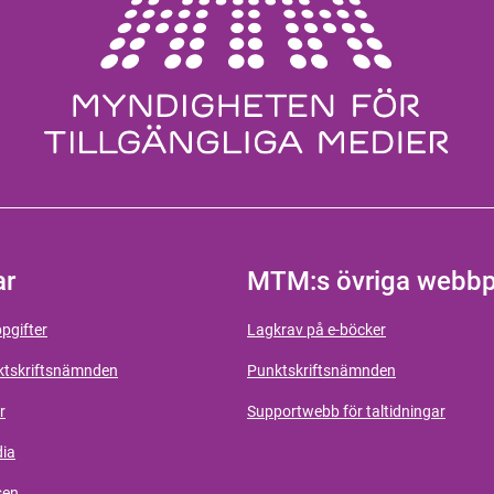
ar
MTM:s övriga webbp
pgifter
Lagkrav på e-böcker
ktskriftsnämnden
Punktskriftsnämnden
r
Supportwebb för taltidningar
dia
sen