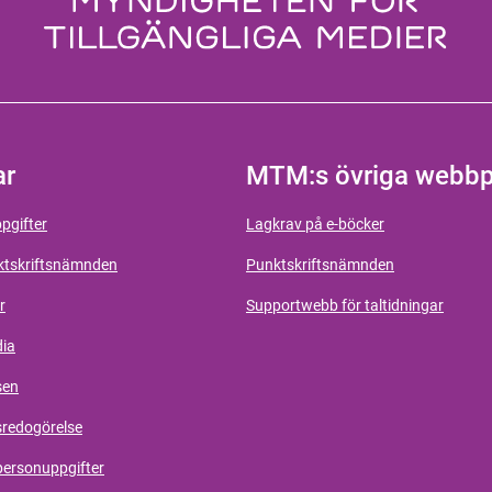
ar
MTM:s övriga webbp
pgifter
Lagkrav på e-böcker
ktskriftsnämnden
Punktskriftsnämnden
r
Supportwebb för taltidningar
dia
sen
sredogörelse
personuppgifter