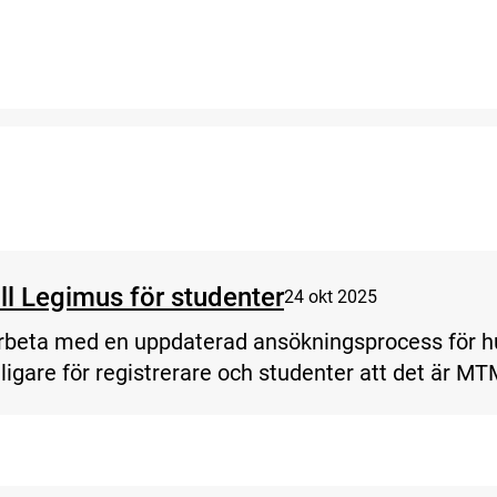
ed nya ansökningsprocessen till Legimus
ll Legimus för studenter
24 okt 2025
beta med en uppdaterad ansökningsprocess för hur 
tydligare för registrerare och studenter att det är 