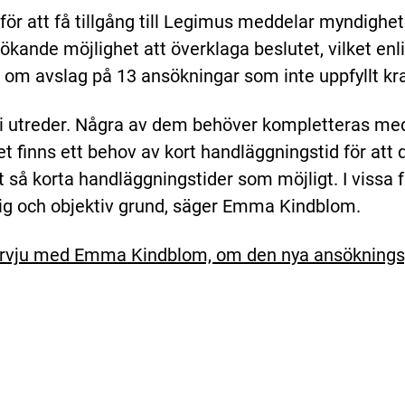
 för att få tillgång till Legimus meddelar myndigh
 sökande möjlighet att överklaga beslutet, vilket en
 om avslag på 13 ansökningar som inte uppfyllt kr
vi utreder. Några av dem behöver kompletteras me
 finns ett behov av kort handläggningstid för att 
ot så korta handläggningstider som möjligt. I vissa f
klig och objektiv grund, säger Emma Kindblom.
intervju med Emma Kindblom, om den nya ansökning