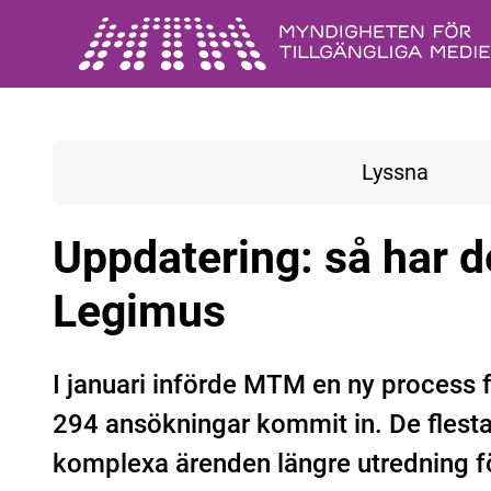
Gå till huvudinnehåll
Lyssna
Uppdatering: så har d
Legimus
I januari införde MTM en ny process 
294 ansökningar kommit in. De flest
komplexa ärenden längre utredning för