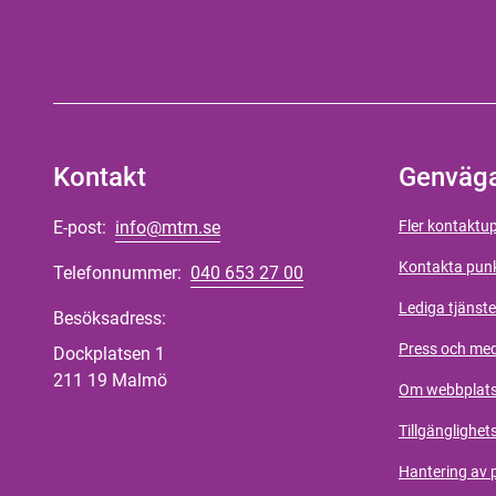
Kontakt
Genväg
E-post:
info@mtm.se
Fler kontaktup
Kontakta pun
Telefonnummer:
040 653 27 00
Lediga tjänste
Besöksadress:
Press och me
Dockplatsen 1
211 19 Malmö
Om webbplat
Tillgänglighet
Hantering av 