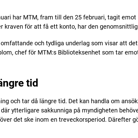
uari har MTM, fram till den 25 februari, tagit emo
 kraven för att få ett konto, har den genomsnittli
gt omfattande och tydliga underlag som visar att det
blom, chef för MTM:s Biblioteksenhet som tar emo
ängre tid
g och tar då längre tid. Det kan handla om ansökni
er där ytterligare sakkunniga på myndigheten behö
ver det ske inom en treveckorsperiod. Därefter 