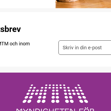
tsbrev
 MTM och inom
E-postadress nyhetsbr