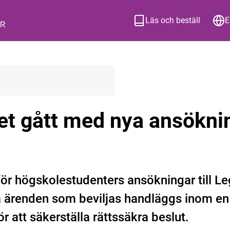
Läs och beställ
E
et gått med nya ansöknin
för högskolestudenters ansökningar till L
a ärenden som beviljas handläggs inom en
 att säkerställa rättssäkra beslut.