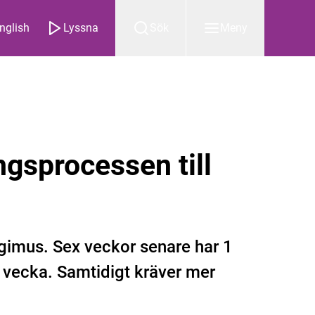
nglish
Lyssna
Sök
Meny
gsprocessen till
egimus. Sex veckor senare har 1
 vecka. Samtidigt kräver mer