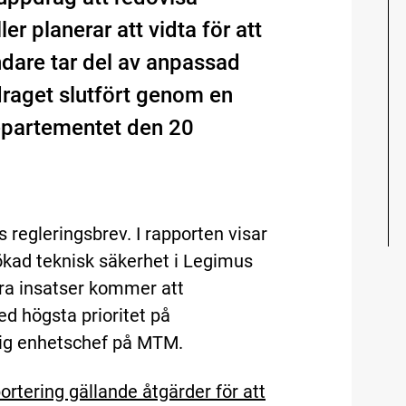
r planerar att vidta för att
ndare tar del av anpassad
draget slutfört genom en
departementet den 20
s regleringsbrev. I rapporten visar
r ökad teknisk säkerhet i Legimus
lera insatser kommer att
d högsta prioritet på
rig enhetschef på MTM.
rtering gällande åtgärder för att