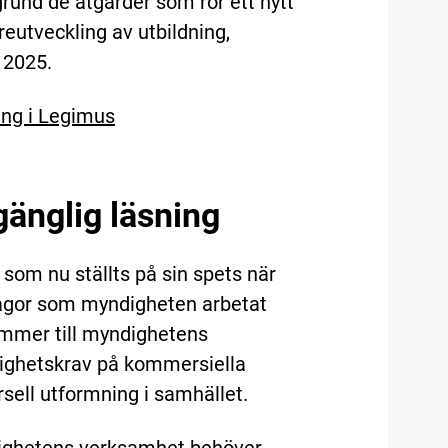
grund de åtgärder som rör ett nytt
eutveckling av utbildning,
 2025.
ing i Legimus
lgänglig läsning
 som nu ställts på sin spets när
frågor som myndigheten arbetat
kommer till myndighetens
nglighetskrav på kommersiella
sell utformning i samhället.
dighetens verksamhet behöver