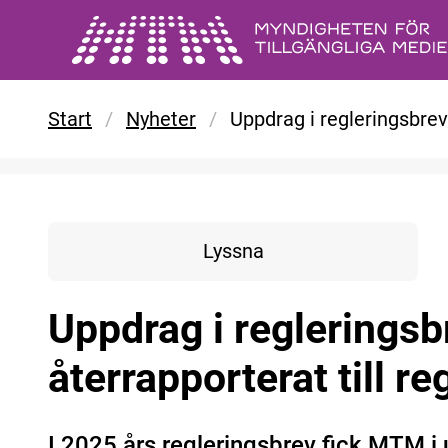
Gå till huvudinnehåll
Start
/
Nyheter
/
Uppdrag i regleringsbrev
Lyssna
Uppdrag i regleringsb
återrapporterat till r
I 2025 års regleringsbrev fick MTM i