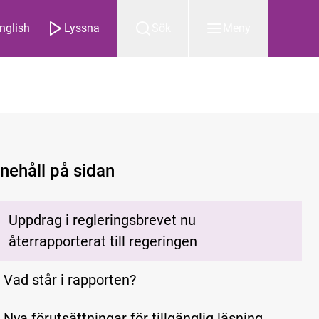
nglish
Lyssna
Sök
Meny
nnehåll på sidan
Uppdrag i regleringsbrevet nu
återrapporterat till regeringen
Vad står i rapporten?
Nya förutsättningar för tillgänglig läsning