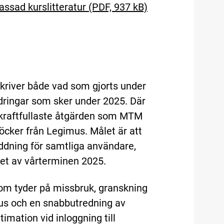
ssad kurslitteratur (PDF, 937 kB)
skriver både vad som gjorts under
ndringar som sker under 2025. Där
n kraftfullaste åtgärden som MTM
böcker från Legimus. Målet är att
laddning för samtliga användare,
tet av vårterminen 2025.
m tyder på missbruk, granskning
us och en snabbutredning av
imation vid inloggning till